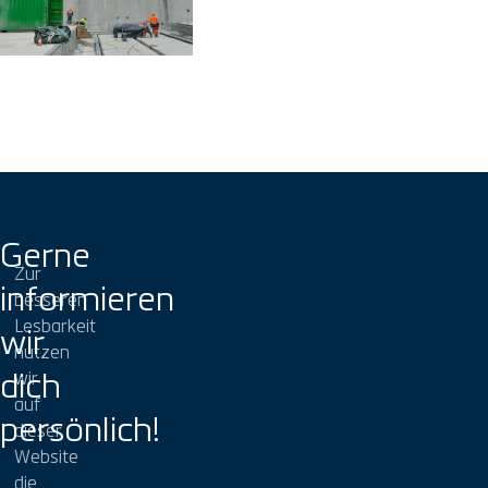
Gerne
Zur
informieren
besseren
Lesbarkeit
wir
nutzen
dich
wir
auf
persönlich!
dieser
Website
die