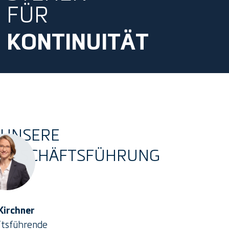
FÜR
KONTINUITÄT
UNSERE
GESCHÄFTSFÜHRUNG
 Kirchner
tsführende