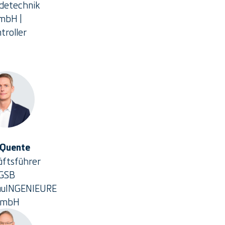
detechnik
mbH |
troller
 Quente
ftsführer
GSB
auINGENIEURE
GmbH