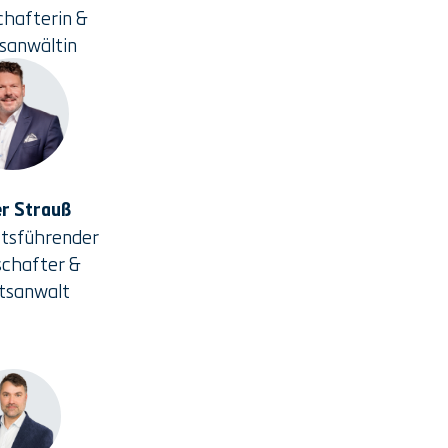
chafterin &
sanwältin
er Strauß
tsführender
schafter &
tsanwalt