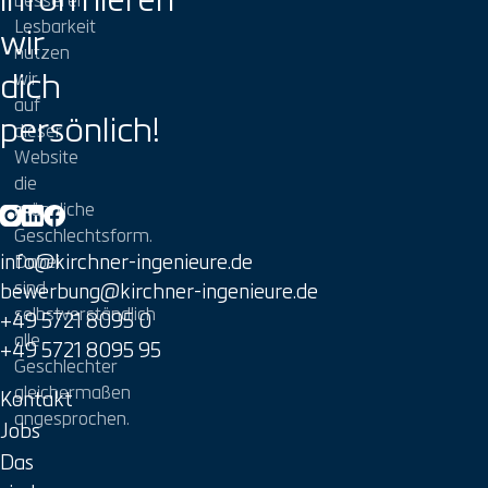
Lesbarkeit
wir
nutzen
dich
wir
auf
persönlich!
dieser
Website
die
männliche
Geschlechtsform.
info@kirchner-ingenieure.de
Dabei
sind
bewerbung@kirchner-ingenieure.de
selbstverständlich
+49 5721 8095 0
alle
+49 5721 8095 95
Geschlechter
gleichermaßen
Kontakt
angesprochen.
Jobs
Das