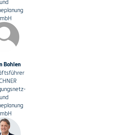
und
ineplanung
GmbH
n Bohlen
ftsführer
RCHNER
gungsnetz-
und
ineplanung
GmbH