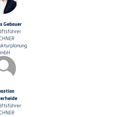
s Gebauer
ftsführer
RCHNER
rukturplanung
GmbH
astian
erheide
ftsführer
RCHNER