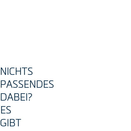
BERUFSEINSTEIGENDE/
AUSBILDUNG/STUDIUM
BERUFSERFAHRENE
MEHR
MEHR
NICHTS
ERFAHREN
ERFAHREN
PASSENDES
DABEI?
ES
GIBT