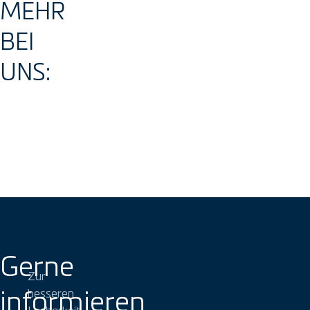
MEHR
BEI
UNS:
Gerne
Zur
informieren
besseren
Lesbarkeit