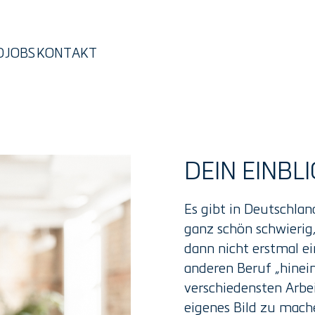
D
JOBS
KONTAKT
DEIN EINBL
Es gibt in Deutschla
ganz schön schwierig,
dann nicht erstmal e
anderen Beruf „hinei
verschiedensten Arbei
eigenes Bild zu mache