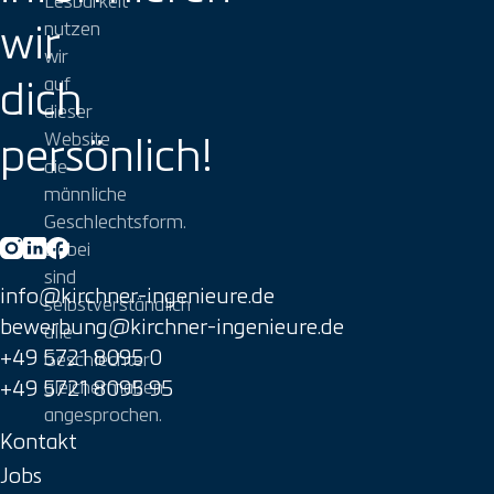
wir
nutzen
wir
dich
auf
dieser
persönlich!
Website
die
männliche
Geschlechtsform.
Dabei
sind
info@kirchner-ingenieure.de
selbstverständlich
bewerbung@kirchner-ingenieure.de
alle
+49 5721 8095 0
Geschlechter
gleichermaßen
+49 5721 8095 95
angesprochen.
Kontakt
Jobs