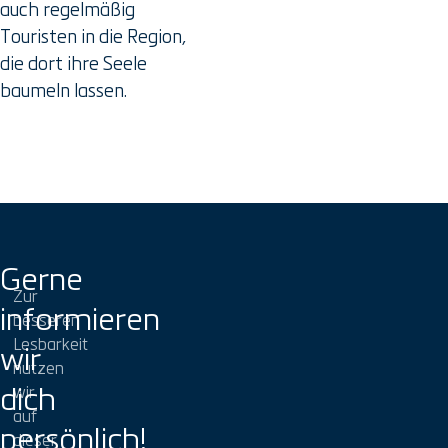
auch regelmäßig
Touristen in die Region,
die dort ihre Seele
baumeln lassen.
Gerne
Zur
informieren
besseren
Lesbarkeit
wir
nutzen
dich
wir
auf
persönlich!
dieser