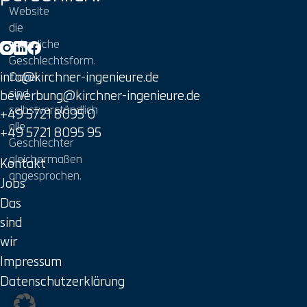
Website
die
männliche
Geschlechtsform.
info@kirchner-ingenieure.de
Dabei
sind
bewerbung@kirchner-ingenieure.de
selbstverständlich
+49 5721 8095 0
alle
+49 5721 8095 95
Geschlechter
gleichermaßen
Kontakt
angesprochen.
Jobs
Das
sind
wir
Impressum
Datenschutzerklärung