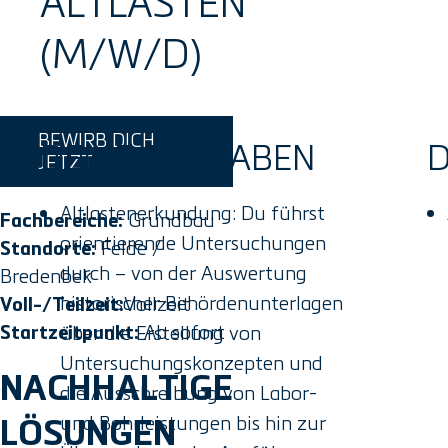
ALTLASTEN
(M/W/D)
BEWIRB DICH
DEINE AUFGABEN
D
JETZT
Altlastenerkundung: Du führst
Grundbau
Fachbereiche:
orientierende Untersuchungen
Felde /
Standorte:
durch – von der Auswertung
Bredenbek
historischer Behördenunterlagen
Vollzeit
Voll-/Teilzeit:
Ab sofort
Startzeitpunkt:
über die Erstellung von
Untersuchungskonzepten und
NACHHALTIGE
die Ausschreibung von Labor-
und Bohrleistungen bis hin zur
LÖSUNGEN