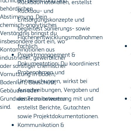
fachlichen Bewertung und
Rückbaumaterialien, erstellst
behördlichen
Rückbau- und
Abstimmung. Dein
Entsorgungskonzepte und
chemisch-analytisches
begleitest Sanierungs- sowie
Verständnis bringst du
Flächenentwicklungsmaßnahmen
insbesondere dort ein, wo
fachlich.
Kontaminationen aus
Projektmanagement &
industrieller, gewerblicher
Dokumentation: Du koordinierst
oder sonstiger chemischer
Probenahmen und
Vornutzung in Boden,
Untersuchungen, wirkst bei
Bodenluft, Bauschutt,
Ausschreibungen, Vergaben und
Gebäuden oder
Grundwasser zu bewerten
der Terminsteuerung mit und
sind.
erstellst Berichte, Gutachten
sowie Projektdokumentationen.
Kommunikation &