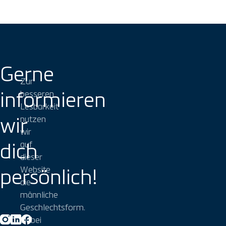
Gerne
Zur
informieren
besseren
Lesbarkeit
wir
nutzen
wir
dich
auf
dieser
persönlich!
Website
die
männliche
Geschlechtsform.
Dabei