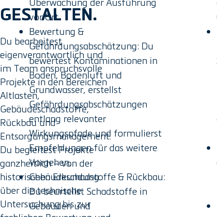
Überwachung der Ausführung
GESTALTEN.
vor Ort.
Bewertung &
Du bearbeitest
Gefährdungsabschätzung: Du
eigenverantwortlich und
bewertest Kontaminationen in
im Team anspruchsvolle
Boden, Bodenluft und
Projekte in den Bereichen
Grundwasser, erstellst
Altlasten,
Gefährdungsabschätzungen
Gebäudeschadstoffe,
entlang relevanter
Rückbau und
Wirkungspfade und formulierst
Entsorgungsmanagement.
Empfehlungen für das weitere
Du begleitest Projekte
Vorgehen.
ganzheitlich – von der
historischen Erkundung
Gebäudeschadstoffe & Rückbau:
über die technische
Du beurteilst Schadstoffe in
Untersuchung bis zur
Gebäuden und