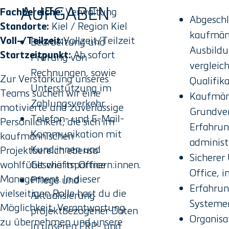
AUFGABEN
Verwaltung
Fachbereiche:
Abgesch
Kiel / Region Kiel
Standorte:
kaufmän
Vollzeit/Teilzeit
Voll-/Teilzeit:
Bearbeitung und
Ausbildu
Ab sofort
Startzeitpunkt:
Prüfung von
vergleic
Rechnungen, sowie
Zur Verstärkung unseres
Qualifika
Unterstützung im
Teams suchen wir eine
Kaufmän
Zahlungsverkehr.
motivierte und zuverlässige
Grundver
Telefon- und E-Mail-
Persönlichkeit, die sich im
Erfahrun
Kommunikation mit
kaufmännischen
administ
Kund:innen und
Projektbereich ebenso
Sichere
wohlfühlt wie im Office
Geschäftspartnern:innen.
Office, i
Management. In dieser
Pflege und
Erfahrun
vielseitigen Rolle hast du die
Aktualisierung
Systemen
Möglichkeit, Verantwortung
projektbezogener Daten
Organisa
zu übernehmen und unsere
in unseren ERP- und