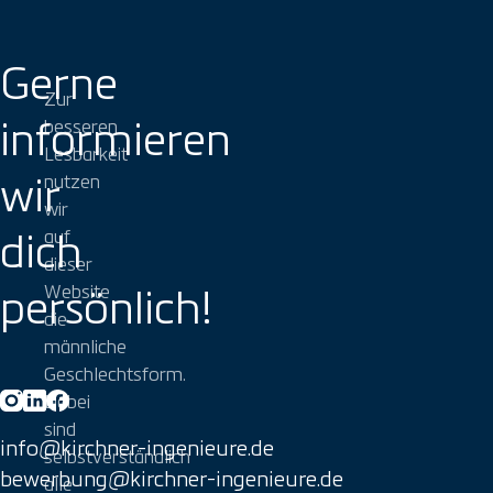
Gerne
Zur
informieren
besseren
Lesbarkeit
wir
nutzen
wir
dich
auf
dieser
persönlich!
Website
die
männliche
Geschlechtsform.
Dabei
sind
info@kirchner-ingenieure.de
selbstverständlich
bewerbung@kirchner-ingenieure.de
alle