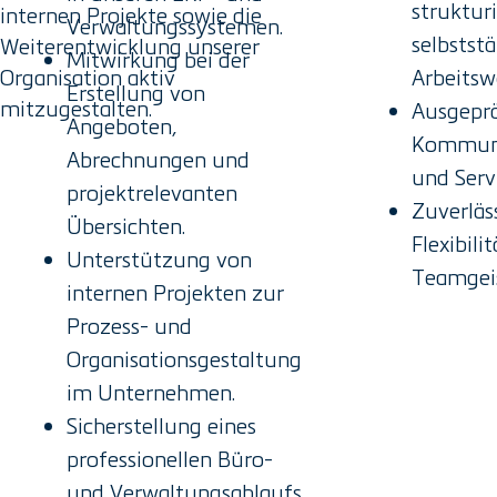
struktur
internen Projekte sowie die
Verwaltungssystemen.
selbstst
Weiterentwicklung unserer
Mitwirkung bei der
Organisation aktiv
Arbeitsw
Erstellung von
mitzugestalten.
Ausgepr
Angeboten,
Kommuni
Abrechnungen und
und Serv
projektrelevanten
Zuverläss
Übersichten.
Flexibili
Unterstützung von
Teamgeis
internen Projekten zur
Prozess- und
Organisationsgestaltung
im Unternehmen.
Sicherstellung eines
professionellen Büro-
und Verwaltungsablaufs.