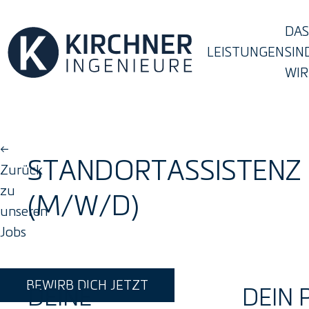
DAS
LEISTUNGEN
SIN
WIR
←
STANDORTASSISTENZ
Zurück
zu
(M/W/D)
unseren
Jobs
BEWIRB DICH JETZT
DEINE
DEIN 