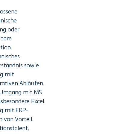
lossene
nische
ng oder
hbare
tion.
nisches
ständnis sowie
g mit
rativen Abläufen.
r Umgang mit MS
nsbesondere Excel.
g mit ERP-
 von Vorteil.
tionstalent,