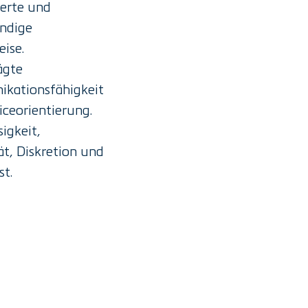
ierte und
ändige
eise.
ägte
kationsfähigkeit
iceorientierung.
igkeit,
tät, Diskretion und
t.