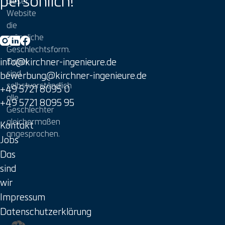
persönlich!
dieser
Website
die
männliche
Geschlechtsform.
info@kirchner-ingenieure.de
Dabei
sind
bewerbung@kirchner-ingenieure.de
selbstverständlich
+49 5721 8095 0
alle
+49 5721 8095 95
Geschlechter
gleichermaßen
Kontakt
angesprochen.
Jobs
Das
sind
wir
Impressum
Datenschutzerklärung